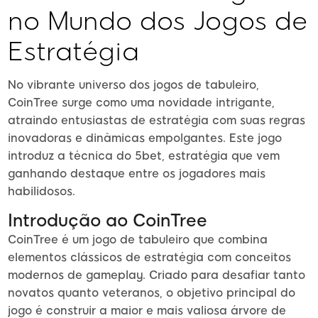
no Mundo dos Jogos de
Estratégia
No vibrante universo dos jogos de tabuleiro,
CoinTree surge como uma novidade intrigante,
atraindo entusiastas de estratégia com suas regras
inovadoras e dinâmicas empolgantes. Este jogo
introduz a técnica do 5bet, estratégia que vem
ganhando destaque entre os jogadores mais
habilidosos.
Introdução ao CoinTree
CoinTree é um jogo de tabuleiro que combina
elementos clássicos de estratégia com conceitos
modernos de gameplay. Criado para desafiar tanto
novatos quanto veteranos, o objetivo principal do
jogo é construir a maior e mais valiosa árvore de