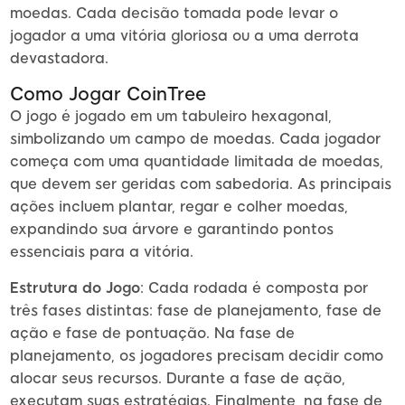
moedas. Cada decisão tomada pode levar o
jogador a uma vitória gloriosa ou a uma derrota
devastadora.
Como Jogar CoinTree
O jogo é jogado em um tabuleiro hexagonal,
simbolizando um campo de moedas. Cada jogador
começa com uma quantidade limitada de moedas,
que devem ser geridas com sabedoria. As principais
ações incluem plantar, regar e colher moedas,
expandindo sua árvore e garantindo pontos
essenciais para a vitória.
Estrutura do Jogo
: Cada rodada é composta por
três fases distintas: fase de planejamento, fase de
ação e fase de pontuação. Na fase de
planejamento, os jogadores precisam decidir como
alocar seus recursos. Durante a fase de ação,
executam suas estratégias. Finalmente, na fase de