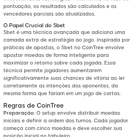
pontuação, os resultados são calculados e os
vencedores parciais são atualizados.
O Papel Crucial do 5bet
5bet é uma técnica avançada que adiciona uma
camada extra de estratégia ao jogo. Inspirada por
práticas de apostas, o 5bet no CoinTree envolve
apostar moedas de forma inteligente para
maximizar o retorno sobre cada jogada. Essa
técnica permite jogadores aumentarem
significativamente suas chances de vitória ao ler
corretamente as intenções dos oponentes, da
mesma forma que fariam em um jogo de cartas.
Regras de CoinTree
Preparação
: O setup envolve distribuir moedas
iniciais e definir a ordem dos turnos. Cada jogador
começa com cinco moedas e deve escolher sua
posição inicial no tabuleiro.