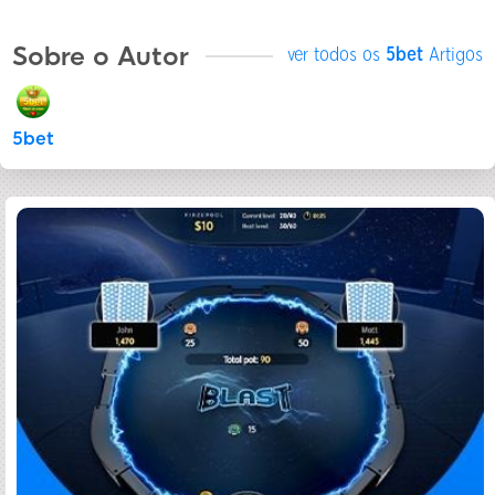
Sobre o Autor
ver todos os
5bet
Artigos
5bet