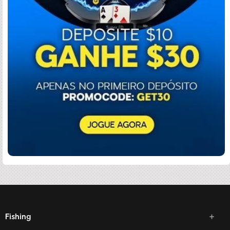
Fishing