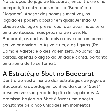
No coração do jogo de Baccarat, encontra-se uma
competição entre duas mãos: o “Banco” e o
“Jogador”. Apesar dos nomes sugestivos, os
jogadores podem apostar em qualquer mão. O
objetivo do jogo é prever qual das duas mãos terá
uma pontuação mais próxima de nove. No
Baccarat, as cartas de dois a nove contam como
seu valor nominal, o Ás vale um, e as figuras (Rei,
Dama e Valete) e o dez valem zero. Ao somar as
cartas, apenas o dígito da unidade conta, portanto,
uma soma de 15 se torna 5.
A Estratégia 5bet no Baccarat
Dentro do vasto mundo das estratégias de jogo de
Baccarat, a abordagem conhecida como “5bet”
desenvolveu sua própria legião de seguidores. A
premissa básica da 5bet é fazer uma aposta
constante de cinco unidades em momentos