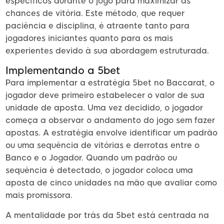
específicos durante o jogo para maximizar as
chances de vitória. Este método, que requer
paciência e disciplina, é atraente tanto para
jogadores iniciantes quanto para os mais
experientes devido à sua abordagem estruturada.
Implementando a 5bet
Para implementar a estratégia 5bet no Baccarat, o
jogador deve primeiro estabelecer o valor de sua
unidade de aposta. Uma vez decidido, o jogador
começa a observar o andamento do jogo sem fazer
apostas. A estratégia envolve identificar um padrão
ou uma sequência de vitórias e derrotas entre o
Banco e o Jogador. Quando um padrão ou
sequência é detectado, o jogador coloca uma
aposta de cinco unidades na mão que avaliar como
mais promissora.
A mentalidade por trás da 5bet está centrada na