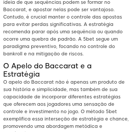
ideia de que sequências podem se formar no
Baccarat, e apostar nelas pode ser vantajoso.
Contudo, é crucial manter o controle das apostas
para evitar perdas significativas. A estratégia
recomenda parar após uma sequência ou quando
ocorre uma quebra de padrão. A 5bet segue um
paradigma preventivo, focando no controle do
bankroll e na mitigação de riscos.
O Apelo do Baccarat e a
Estratégia
O apelo do Baccarat não é apenas um produto de
sua história e simplicidade, mas também de sua
capacidade de incorporar diferentes estratégias
que oferecem aos jogadores uma sensação de
controle e investimento no jogo. O método 5bet
exemplifica essa interseção de estratégia e chance,
promovendo uma abordagem metódica e