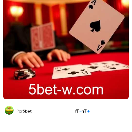
COMPARTILHAR
Por
5bet