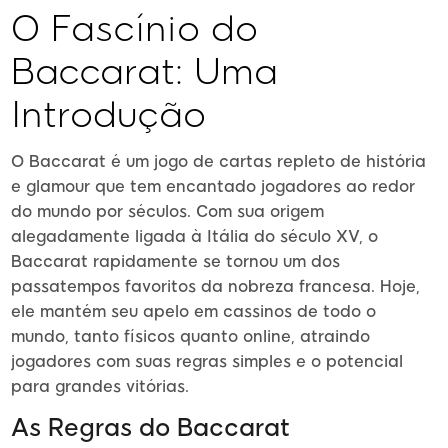
O Fascínio do
Baccarat: Uma
Introdução
O Baccarat é um jogo de cartas repleto de história
e glamour que tem encantado jogadores ao redor
do mundo por séculos. Com sua origem
alegadamente ligada à Itália do século XV, o
Baccarat rapidamente se tornou um dos
passatempos favoritos da nobreza francesa. Hoje,
ele mantém seu apelo em cassinos de todo o
mundo, tanto físicos quanto online, atraindo
jogadores com suas regras simples e o potencial
para grandes vitórias.
As Regras do Baccarat