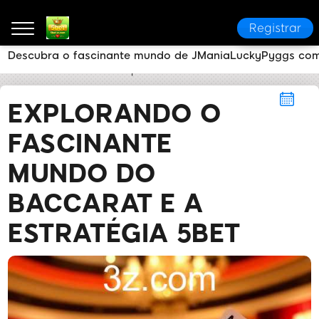
Registrar
Descubra o fascinante mundo de JManiaLuckyPyggs com 
5bet
Baccarat
Explorando o Fascinante Mundo do
EXPLORANDO O
FASCINANTE
MUNDO DO
BACCARAT E A
ESTRATÉGIA 5BET