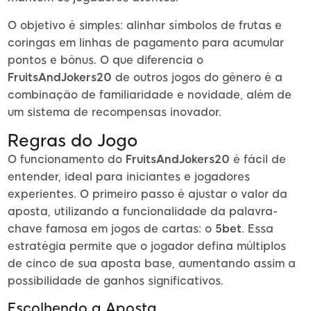
O objetivo é simples: alinhar símbolos de frutas e
coringas em linhas de pagamento para acumular
pontos e bônus. O que diferencia o
FruitsAndJokers20
de outros jogos do gênero é a
combinação de familiaridade e novidade, além de
um sistema de recompensas inovador.
Regras do Jogo
O funcionamento do
FruitsAndJokers20
é fácil de
entender, ideal para iniciantes e jogadores
experientes. O primeiro passo é ajustar o valor da
aposta, utilizando a funcionalidade da palavra-
chave famosa em jogos de cartas: o
5bet
. Essa
estratégia permite que o jogador defina múltiplos
de cinco de sua aposta base, aumentando assim a
possibilidade de ganhos significativos.
Escolhendo a Aposta