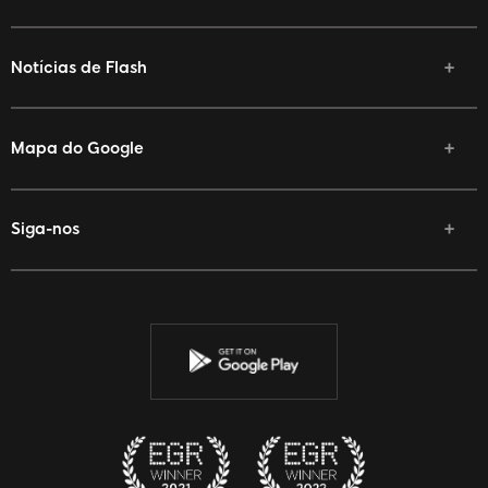
Notícias de Flash
Mapa do Google
Siga-nos
Facebook
Twitter
YouTube
Instagram
Discord
Twitch
Reddit