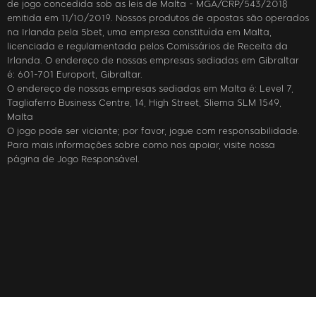
de jogo concedida sob as leis de Malta - MGA/CRP/543/2018
emitida em 11/10/2019. Nossos produtos de apostas são operados
na Irlanda pela 5bet, uma empresa constituída em Malta,
licenciada e regulamentada pelos Comissários de Receita da
Irlanda. O endereço de nossas empresas sediadas em Gibraltar
é: 601-701 Europort, Gibraltar.
O endereço de nossas empresas sediadas em Malta é: Level 7,
Tagliaferro Business Centre, 14, High Street, Sliema SLM 1549,
Malta
O jogo pode ser viciante; por favor, jogue com responsabilidade.
Para mais informações sobre como nos apoiar, visite nossa
página de Jogo Responsável.