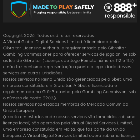
Copyright 2026. Todos os direitos reservados.
A Virtual Global Digital Services Limited é licenciada pela
Gibraltar Licensing Authority e regulamentada pelo Gibraltar
Gambling Commissioner para oferecer serviços de jogo online sob
as leis de Gibraltar (Licenças de Jogo Remoto números 112 e 113)
e não faz nenhuma representação quanto à legalidade desses
serviços em outras jurisdições.
Nossos serviços no Reino Unido são gerenciados pela 5bet, uma
empresa constituída em Gibraltar. A 5bet é licenciada e
regulamentada na Grã-Bretanha pela Gambling Commission, sob
o número de conta 39028.
Nossos serviços nos estados membros do Mercado Comum da
União Europeia
(exceto em estados onde nossos serviços são fornecidos sob uma
licença local) são operados pela Virtual Digital Services Limited,
uma empresa constituída em Malta, que faz parte da União
Europeia. A Virtual Digital Services Limited opera sob uma licença