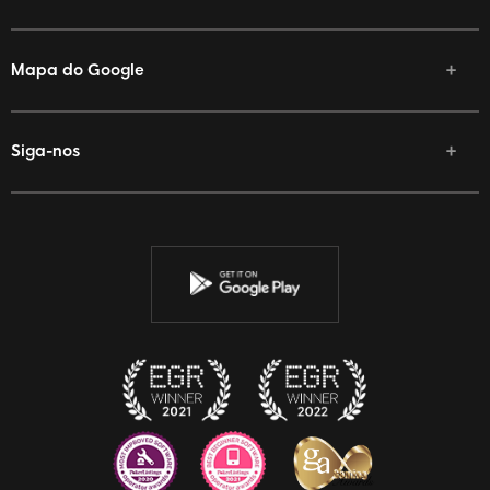
Mapa do Google
Siga-nos
Facebook
Twitter
YouTube
Instagram
Discord
Twitch
Reddit