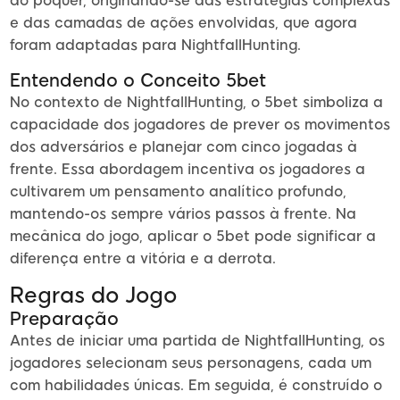
do pôquer, originando-se das estratégias complexas
e das camadas de ações envolvidas, que agora
foram adaptadas para NightfallHunting.
Entendendo o Conceito 5bet
No contexto de NightfallHunting, o 5bet simboliza a
capacidade dos jogadores de prever os movimentos
dos adversários e planejar com cinco jogadas à
frente. Essa abordagem incentiva os jogadores a
cultivarem um pensamento analítico profundo,
mantendo-os sempre vários passos à frente. Na
mecânica do jogo, aplicar o 5bet pode significar a
diferença entre a vitória e a derrota.
Regras do Jogo
Preparação
Antes de iniciar uma partida de NightfallHunting, os
jogadores selecionam seus personagens, cada um
com habilidades únicas. Em seguida, é construído o