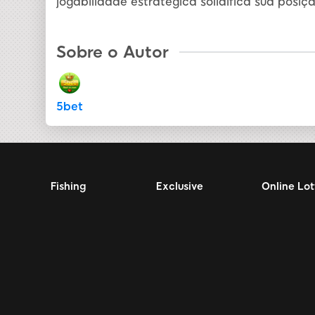
jogabilidade estratégica solidifica sua pos
Sobre o Autor
5bet
Fishing
Exclusive
Online Lot