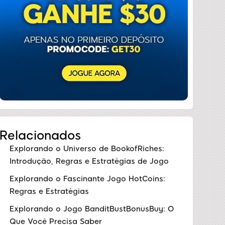
Relacionados
Explorando o Universo de BookofRiches:
Introdução, Regras e Estratégias de Jogo
Explorando o Fascinante Jogo HotCoins:
Regras e Estratégias
Explorando o Jogo BanditBustBonusBuy: O
Que Você Precisa Saber