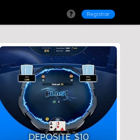
Registrar